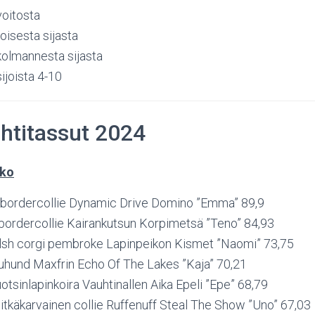
voitosta
oisesta sijasta
kolmannesta sijasta
ijoista 4-10
htitassut 2024
kko
bordercollie Dynamic Drive Domino ”Emma” 89,9
 bordercollie Kairankutsun Korpimetsä ”Teno” 84,93
lsh corgi pembroke Lapinpeikon Kismet ”Naomi” 73,75
uhund Maxfrin Echo Of The Lakes ”Kaja” 70,21
otsinlapinkoira Vauhtinallen Aika Epeli ”Epe” 68,79
pitkäkarvainen collie Ruffenuff Steal The Show ”Uno” 67,03