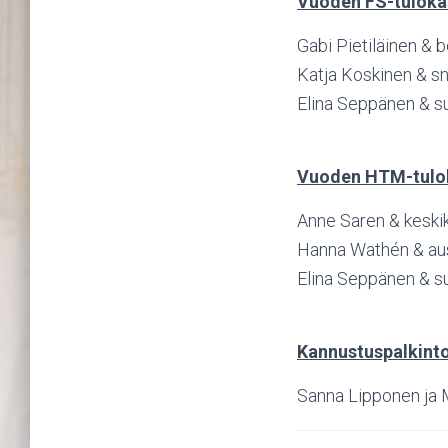
Vuoden FS-tuloka
Gabi Pietiläinen & 
Katja Koskinen & sn
Elina Seppänen & s
Vuoden HTM-tulo
Anne Saren & keskik
Hanna Wathén & aust
Elina Seppänen & s
Kannustuspalkint
Sanna Lipponen ja M