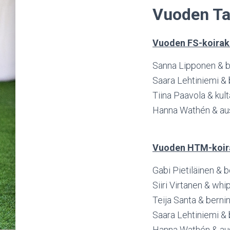
Vuoden Ta
Vuoden FS-koira
Sanna Lipponen & bo
Saara Lehtiniemi &
Tiina Paavola & kul
Hanna Wathén & aus
Vuoden HTM-koir
Gabi Pietiläinen & 
Siiri Virtanen & whi
Teija Santa & berni
Saara Lehtiniemi &
Hanna Wathén & aus