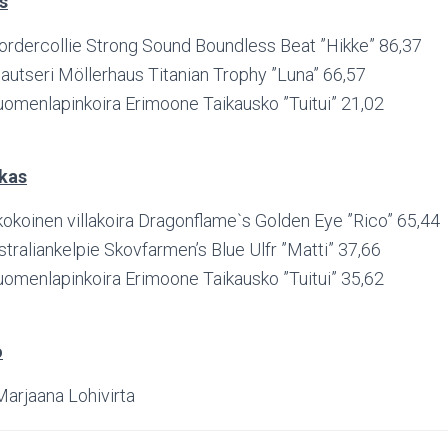
s
bordercollie Strong Sound Boundless Beat ”Hikke” 86,37
autseri Möllerhaus Titanian Trophy ”Luna” 66,57
uomenlapinkoira Erimoone Taikausko ”Tuitui” 21,02
kas
okoinen villakoira Dragonflame`s Golden Eye ”Rico” 65,44
raliankelpie Skovfarmen’s Blue Ulfr ”Matti” 37,66
uomenlapinkoira Erimoone Taikausko ”Tuitui” 35,62
o
arjaana Lohivirta