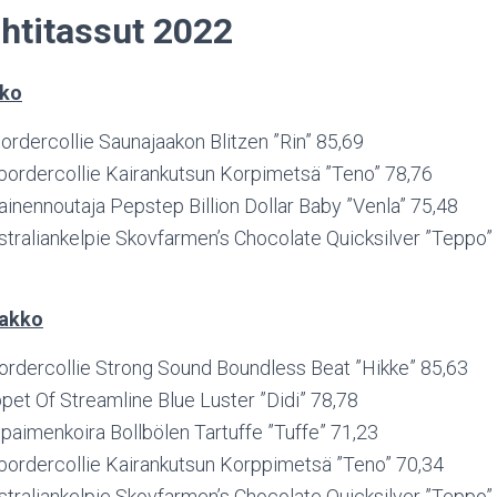
htitassut 2022
kko
rdercollie Saunajaakon Blitzen ”Rin” 85,69
 bordercollie Kairankutsun Korpimetsä ”Teno” 78,76
tainennoutaja Pepstep Billion Dollar Baby ”Venla” 75,48
traliankelpie Skovfarmen’s Chocolate Quicksilver ”Teppo”
akko
bordercollie Strong Sound Boundless Beat ”Hikke” 85,63
ppet Of Streamline Blue Luster ”Didi” 78,78
npaimenkoira Bollbölen Tartuffe ”Tuffe” 71,23
 bordercollie Kairankutsun Korppimetsä ”Teno” 70,34
traliankelpie Skovfarmen’s Chocolate Quicksilver ”Teppo”