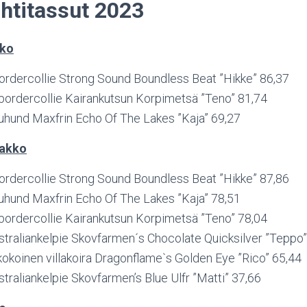
htitassut 2023
kko
bordercollie Strong Sound Boundless Beat ”Hikke” 86,37
 bordercollie Kairankutsun Korpimetsä ”Teno” 81,74
uhund Maxfrin Echo Of The Lakes ”Kaja” 69,27
akko
bordercollie Strong Sound Boundless Beat ”Hikke” 87,86
uhund Maxfrin Echo Of The Lakes ”Kaja” 78,51
 bordercollie Kairankutsun Korpimetsä ”Teno” 78,04
traliankelpie Skovfarmen´s Chocolate Quicksilver ”Teppo”
okoinen villakoira Dragonflame`s Golden Eye ”Rico” 65,44
raliankelpie Skovfarmen’s Blue Ulfr ”Matti” 37,66