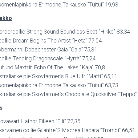
uomenlapinkoira Erimoone Taikausko ”Tuitui” 19,93
akko
bordercollie Strong Sound Boundless Beat ”Hikke” 83,34
collie Dream Begins The Artist ”Heta” 77,54
bermanni Dobechester Gaia ”Gaia” 75,31
collie Tending Dragonscale ”Hyrrä” 75,24
uhund Maxfrin Echo Of The Lakes ”Kaja” 70,8
raliankelpie Skovfarmen’s Blue Ulfr ”Matti” 65,11
uomenlapinkoira Erimoone Taikausko ”Tuitui” 63,73
traliankelpie Skovfarmen’s Chocolate Quicksilver ”Teppo”
s
ovawart Hathor Eilleen ”Elli” 72,35
äkarvainen collie Gilantre´S Macrea Hadara ”Trombi” 66,51