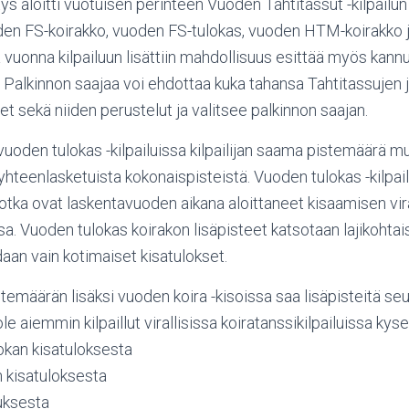
s aloitti vuotuisen perinteen Vuoden Tahtitassut -kilpailun
uoden FS-koirakko, vuoden FS-tulokas, vuoden HTM-koirakk
 vuonna kilpailuun lisättiin mahdollisuus esittää myös kann
. Palkinnon saajaa voi ehdottaa kuka tahansa Tahtitassujen j
t sekä niiden perustelut ja valitsee palkinnon saajan.
vuoden tulokas -kilpailuissa kilpailijan saama pistemäärä
 yhteenlasketuista kokonaispisteistä. Vuoden tulokas -kilpai
 jotka ovat laskentavuoden aikana aloittaneet kisaamisen vira
issa. Vuoden tulokas koirakon lisäpisteet katsotaan lajikoht
aan vain kotimaiset kisatulokset.
stemäärän lisäksi vuoden koira -kisoissa saa lisäpisteitä seur
ole aiemmin kilpaillut virallisissa koiratanssikilpailuissa kys
kan kisatuloksesta
n kisatuloksesta
uksesta