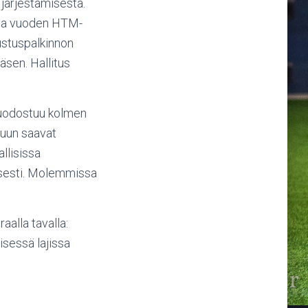
 järjestämisestä.
o ja vuoden HTM-
ustuspalkinnon
äsen. Hallitus
 muodostuu kolmen
luun saavat
llisissa
aisesti. Molemmissa
aalla tavalla:
eisessä lajissa