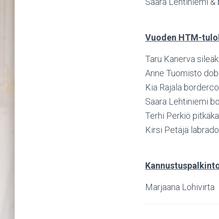
Saara Lehtiniemi & 
Vuoden HTM-tulo
Taru Kanerva sileäk
Anne Tuomisto dobe
Kia Rajala borderco
Saara Lehtiniemi bo
Terhi Perkiö pitkäk
Kirsi Petäjä labrad
Kannustuspalkint
Marjaana Lohivirta