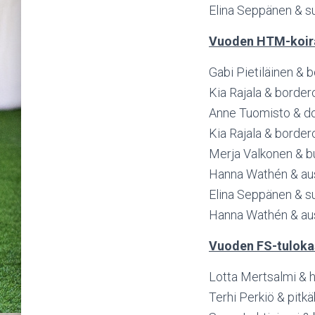
Elina Seppänen & s
Vuoden HTM-koir
Gabi Pietiläinen & 
Kia Rajala & border
Anne Tuomisto & do
Kia Rajala & border
Merja Valkonen & b
Hanna Wathén & aust
Elina Seppänen & s
Hanna Wathén & aus
Vuoden FS-tuloka
Lotta Mertsalmi & h
Terhi Perkiö & pitk