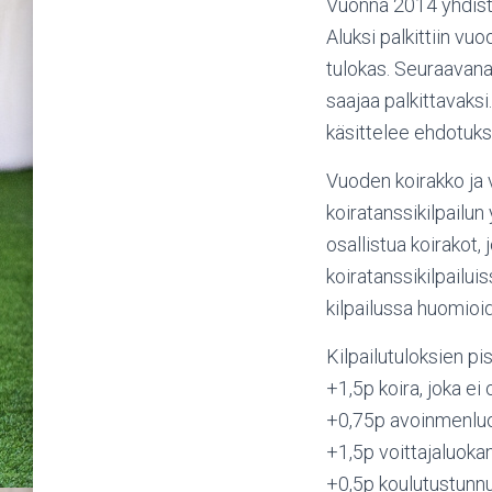
Vuonna 2014 yhdisty
Aluksi palkittiin v
tulokas. Seuraavana
saajaa palkittavaksi
käsittelee ehdotukse
Vuoden koirakko ja 
koiratanssikilpailun
osallistua koirakot,
koiratanssikilpailu
kilpailussa huomioid
Kilpailutuloksien pi
+1,5p koira, joka ei 
+0,75p avoinmenluo
+1,5p voittajaluoka
+0,5p koulutustunn